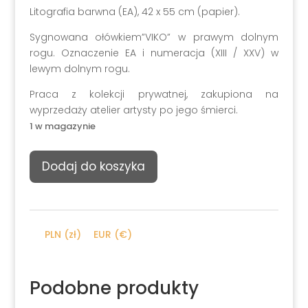
Litografia barwna (EA), 42 x 55 cm (papier).
Sygnowana ołówkiem”VIKO” w prawym dolnym
rogu. Oznaczenie EA i numeracja (XIII / XXV) w
lewym dolnym rogu.
Praca z kolekcji prywatnej, zakupiona na
wyprzedaży atelier artysty po jego śmierci.
1 w magazynie
ilość
Dodaj do koszyka
Victor
Konsens
"VIKO",
Martwa
PLN (zł)
EUR (€)
natura
z
kukurydzą
Podobne produkty