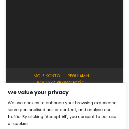
MOJE KONTO
REGULAMIN
POLITYKA PRYWATNOŚCI
INFORMACJE PRAKTYCZNE
KONTAKT
We value your privacy
We use cookies to enhance your browsing experience,
serve personalised ads or content, and analyse our
© ArtKrak Auction House 2023
traffic. By clicking "Accept All", you consent to our use
of cookies.
Polski
English
(
Angielski
)