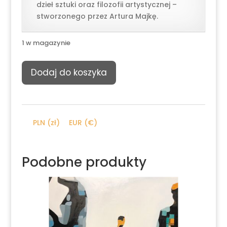
dzieł sztuki oraz filozofii artystycznej –
stworzonego przez Artura Majkę.
1 w magazynie
ilość
Dodaj do koszyka
Artur
Majka,
Seul
en
PLN (zł)
EUR (€)
classe,
2017
Podobne produkty