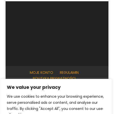
MOJE KONTO
REGULAMIN
POLITYKA PRYWATNOŚCI
INFORMACJE PRAKTYCZNE
KONTAKT
We value your privacy
We use cookies to enhance your browsing experience,
serve personalised ads or content, and analyse our
© ArtKrak Auction House 2023
traffic. By clicking "Accept All", you consent to our use