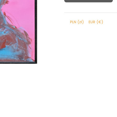
Dziubek,
Twarz
PLN (zł)
EUR (€)