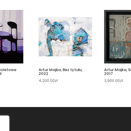
ioletowe
Artur Majka, Bez tytułu,
Artur Majka, S
9
2022
2017
4,200.00
zł
3,900.00
zł