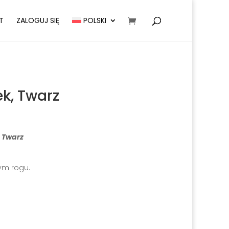
T
ZALOGUJ SIĘ
POLSKI
k, Twarz
,
Twarz
m rogu.