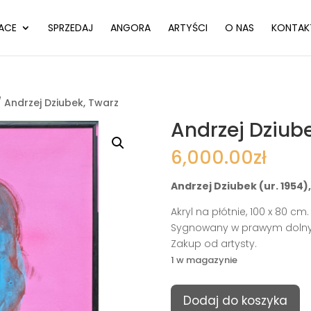
ACE
SPRZEDAJ
ANGORA
ARTYŚCI
O NAS
KONTAK
 Andrzej Dziubek, Twarz
Andrzej Dziube
6,000.00
zł
Andrzej Dziubek (ur. 1954)
Akryl na płótnie, 100 x 80 cm.
Sygnowany w prawym dolny
Zakup od artysty.
1 w magazynie
ilość
Dodaj do koszyka
Andrzej