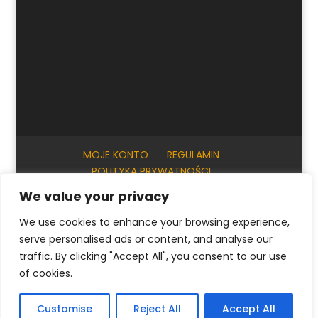
MOJE KONTO
REGULAMIN
POLITYKA PRYWATNOŚCI
INFORMACJE PRAKTYCZNE
KONTAKT
We value your privacy
We use cookies to enhance your browsing experience,
serve personalised ads or content, and analyse our
© ArtKrak Auction House 2023
traffic. By clicking "Accept All", you consent to our use
of cookies.
Polski
English
(
Angielski
)
Français
(
Francuski
)
Customise
Reject All
Accept All