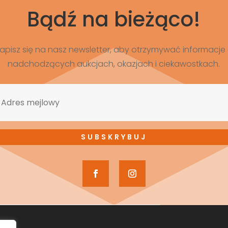
Bądź na bieżąco!
apisz się na nasz newsletter, aby otrzymywać informacje
nadchodzących aukcjach, okazjach i ciekawostkach.
SUBSKRYBUJ