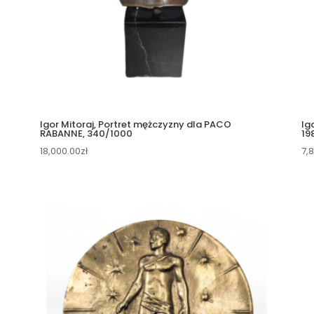
Igor Mitoraj, Portret mężczyzny dla PACO
Ig
RABANNE, 340/1000
19
18,000.00
zł
7,