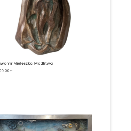
awomir Mieleszko, Modlitwa
100.00
zł