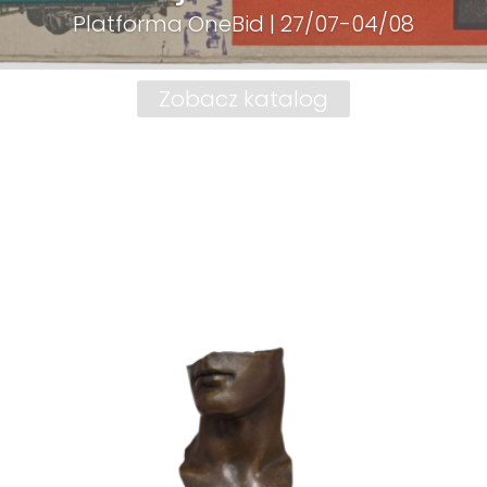
Platforma OneBid | 27/07-04/08
Zobacz katalog
towane
g
szych