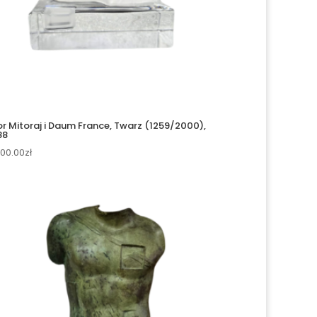
or Mitoraj i Daum France, Twarz (1259/2000),
88
800.00
zł