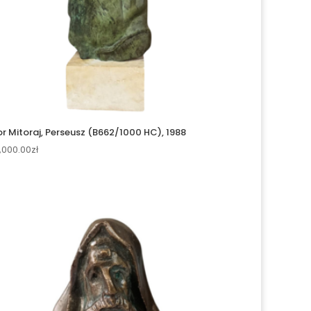
or Mitoraj, Perseusz (B662/1000 HC), 1988
,000.00
zł