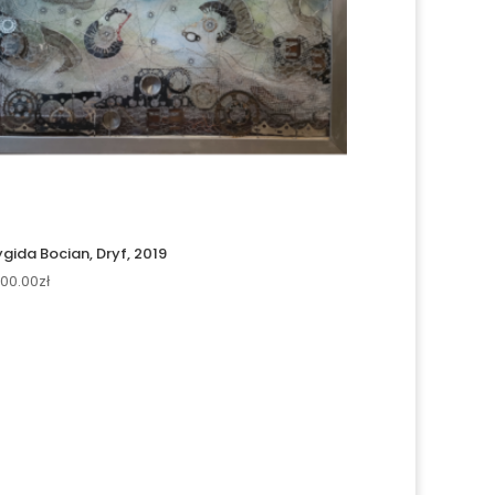
ygida Bocian, Dryf, 2019
800.00
zł