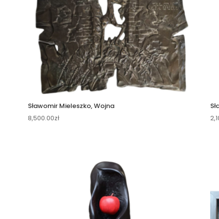
Sławomir Mieleszko, Wojna
Sł
8,500.00
zł
2,