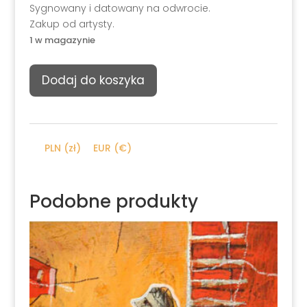
Sygnowany i datowany na odwrocie.
Zakup od artysty.
1 w magazynie
ilość
Dodaj do koszyka
Piotr
Strelnik,
Białe
bzy
PLN (zł)
EUR (€)
na
krześle,
1999
Podobne produkty