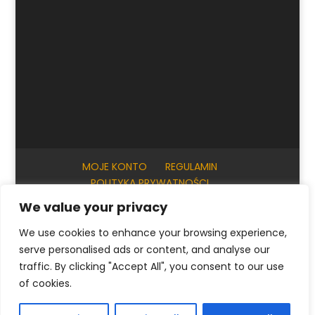
MOJE KONTO
REGULAMIN
POLITYKA PRYWATNOŚCI
INFORMACJE PRAKTYCZNE
KONTAKT
We value your privacy
We use cookies to enhance your browsing experience,
serve personalised ads or content, and analyse our
© ArtKrak Auction House 2023
traffic. By clicking "Accept All", you consent to our use
of cookies.
Polski
English
(
Angielski
)
Français
(
Francuski
)