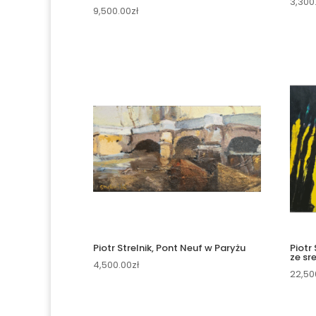
3,300
9,500.00
zł
Piotr Strelnik, Pont Neuf w Paryżu
Piotr
ze sr
4,500.00
zł
22,50