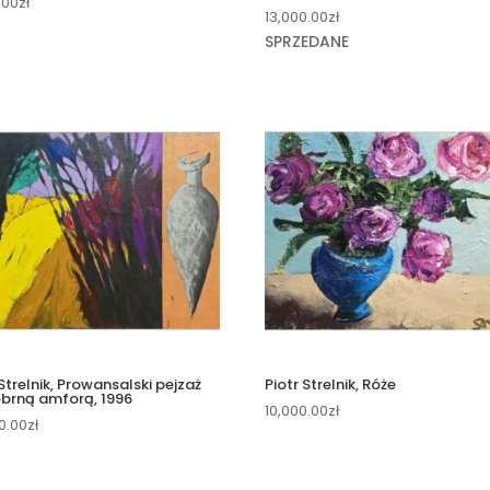
.00
zł
13,000.00
zł
SPRZEDANE
 Strelnik, Prowansalski pejzaż
Piotr Strelnik, Róże
ebrną amforą, 1996
10,000.00
zł
0.00
zł