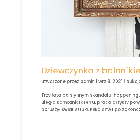
Dziewczynka z baloniki
utworzone przez
admin
|
wrz 8, 2021
|
aukcj
Trzy lata po słynnym skandalu-happeningu
uległo samozniszczeniu, praca artysty pow
poruszył świat sztuki. Kilka chwil po zakończe