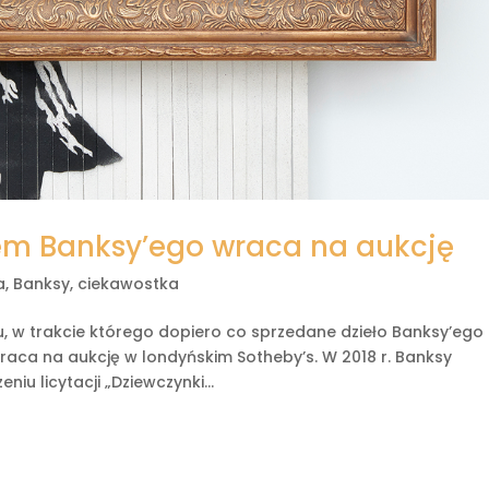
em Banksy’ego wraca na aukcję
a
,
Banksy
,
ciekawostka
, w trakcie którego dopiero co sprzedane dzieło Banksy’ego
raca na aukcję w londyńskim Sotheby’s. W 2018 r. Banksy
niu licytacji „Dziewczynki...