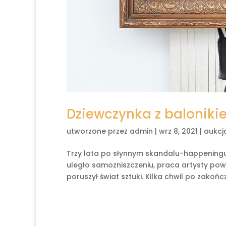
Dziewczynka z baloniki
utworzone przez
admin
|
wrz 8, 2021
|
aukcj
Trzy lata po słynnym skandalu-happeningu
uległo samozniszczeniu, praca artysty pow
poruszył świat sztuki. Kilka chwil po zakończe