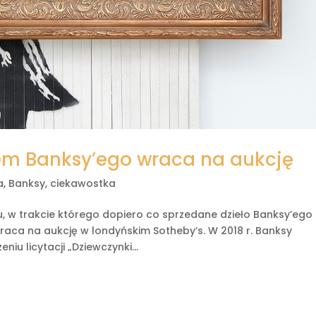
em Banksy’ego wraca na aukcję
a
,
Banksy
,
ciekawostka
, w trakcie którego dopiero co sprzedane dzieło Banksy’ego
raca na aukcję w londyńskim Sotheby’s. W 2018 r. Banksy
niu licytacji „Dziewczynki...