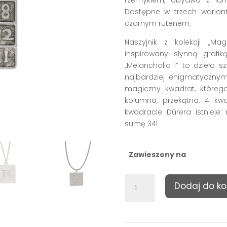
rzemykiem, obydwa z łań
Dostępne w trzech warian
czarnym rutenem.
Naszyjnik z kolekcji „Ma
inspirowany słynną grafiką
„Melancholia I” to dzieło s
najbardziej enigmatyczny
magiczny kwadrat, któreg
kolumna, przekątna, 4 k
kwadracie Dürera istnieje
sumę 34!
Zawieszony na
ilość
Dodaj do ko
Naszyjnik
„Magiczny
kwadrat”
Albrechta