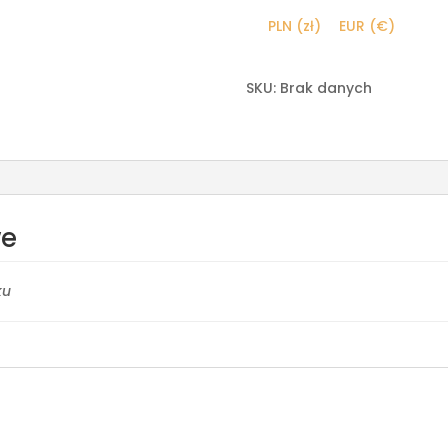
Dürera
PLN (zł)
EUR (€)
(biały
brąz)
SKU:
Brak danych
we
ku