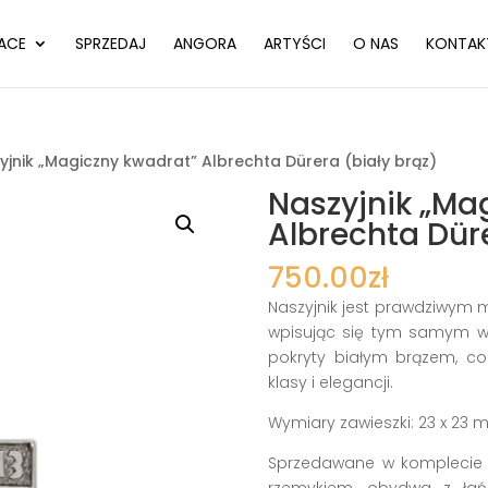
ACE
SPRZEDAJ
ANGORA
ARTYŚCI
O NAS
KONTAK
yjnik „Magiczny kwadrat” Albrechta Dürera (biały brąz)
Naszyjnik „Ma
Albrechta Düre
750.00
zł
Naszyjnik jest prawdziwym m
wpisując się tym samym w w
pokryty białym brązem, c
klasy i elegancji.
Wymiary zawieszki: 23 x 23 
Sprzedawane w komplecie