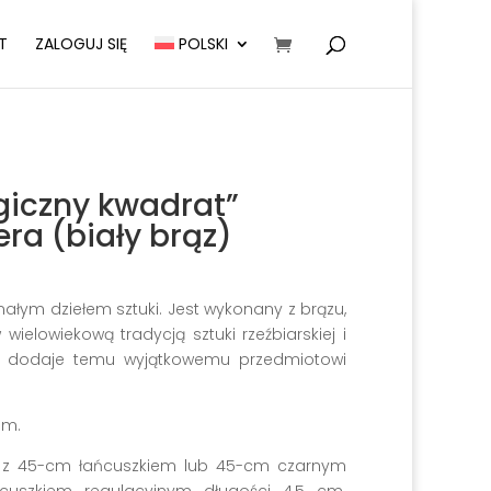
T
ZALOGUJ SIĘ
POLSKI
giczny kwadrat”
ra (biały brąz)
ałym dziełem sztuki. Jest wykonany z brązu,
ielowiekową tradycją sztuki rzeźbiarskiej i
o dodaje temu wyjątkowemu przedmiotowi
mm.
 z 45-cm łańcuszkiem lub 45-cm czarnym