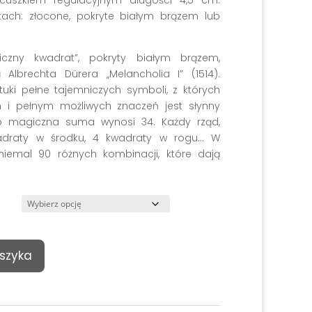
cuszkiem regulacyjnym długości 4,5 cm.
tach: złocone, pokryte białym brązem lub
giczny kwadrat”, pokryty białym brązem,
 Albrechta Dürera „Melancholia I” (1514).
ztuki pełne tajemniczych symboli, z których
m i pełnym możliwych znaczeń jest słynny
o magiczna suma wynosi 34. Każdy rząd,
wadraty w środku, 4 kwadraty w rogu… W
 niemal 90 różnych kombinacji, które dają
szyka