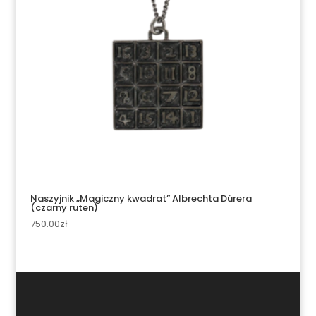
Naszyjnik „Magiczny kwadrat” Albrechta Dürera
(czarny ruten)
750.00
zł