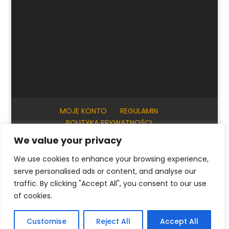
MOJE KONTO
REGULAMIN
POLITYKA PRYWATNOŚCI
INFORMACJE PRAKTYCZNE
KONTAKT
We value your privacy
We use cookies to enhance your browsing experience,
serve personalised ads or content, and analyse our
© ArtKrak Auction House 2023
traffic. By clicking "Accept All", you consent to our use
of cookies.
Polski
English
(
Angielski
)
Français
(
Francuski
)
Customise
Reject All
Accept All