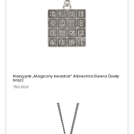
Naszyjnik „Magiczny kwadrat” Albrechta Dürera (biały
brąz)
750.00
zł