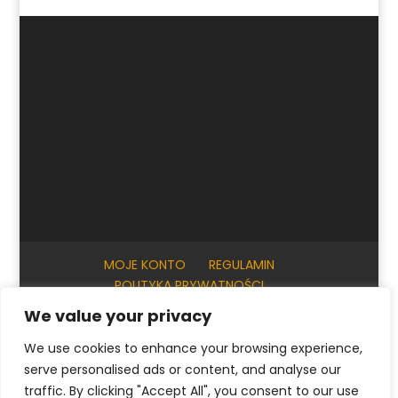
MOJE KONTO
REGULAMIN
POLITYKA PRYWATNOŚCI
INFORMACJE PRAKTYCZNE
KONTAKT
We value your privacy
We use cookies to enhance your browsing experience,
serve personalised ads or content, and analyse our
© ArtKrak Auction House 2023
traffic. By clicking "Accept All", you consent to our use