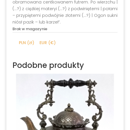
obramowana centkowanem futrem. Po wierzchu |
(…?) z ciężkiej materyi (…?) z podwiniętemi | połami
– przypiętemi podwójnie złotemi (…?) | Ogon sukni
niósł pazik – lub karzeł”.
Brak w magazynie
PLN (zł)
EUR (€)
Podobne produkty