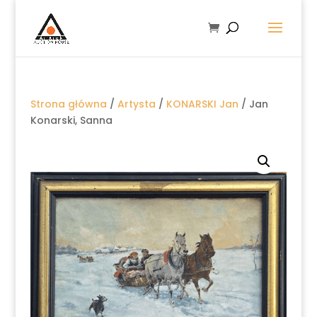
Strona główna
/
Artysta
/
KONARSKI Jan
/ Jan
Konarski, Sanna