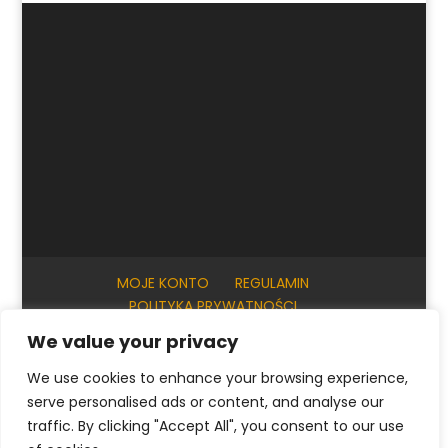
MOJE KONTO
REGULAMIN
POLITYKA PRYWATNOŚCI
INFORMACJE PRAKTYCZNE
KONTAKT
We value your privacy
We use cookies to enhance your browsing experience,
serve personalised ads or content, and analyse our
© ArtKrak Auction House 2023
traffic. By clicking "Accept All", you consent to our use