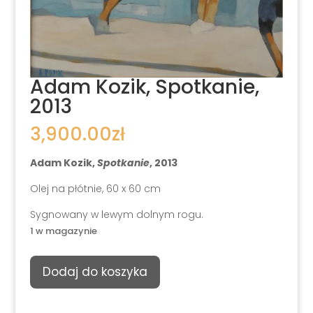
Adam Kozik, Spotkanie,
2013
3,900.00
zł
Adam Kozik,
Spotkanie
, 2013
Olej na płótnie, 60 x 60 cm
Sygnowany w lewym dolnym rogu.
1 w magazynie
ilość
Dodaj do koszyka
Adam
Kozik,
Spotkanie,