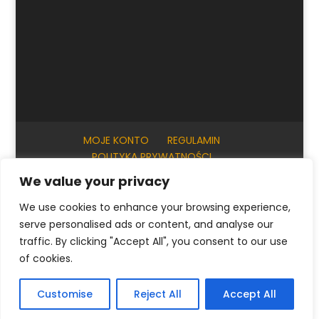
MOJE KONTO
REGULAMIN
POLITYKA PRYWATNOŚCI
INFORMACJE PRAKTYCZNE
KONTAKT
We value your privacy
We use cookies to enhance your browsing experience,
serve personalised ads or content, and analyse our
© ArtKrak Auction House 2023
traffic. By clicking "Accept All", you consent to our use
of cookies.
Polski
English
(
Angielski
)
Français
(
Francuski
)
Customise
Reject All
Accept All