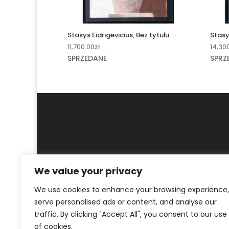
Stasys Eidrigevicius, Bez tytułu
Stasy
11,700.00
zł
14,30
SPRZEDANE
SPRZ
We value your privacy
MOJE KONTO
REGULAMIN
POLITYKA PR
We use cookies to enhance your browsing experience,
© ArtKrak Auction House 2023
serve personalised ads or content, and analyse our
traffic. By clicking "Accept All", you consent to our use
of cookies.