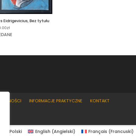
s Eidrigevicius, Bez tytułu
0.00
zł
EDANE
YWATNOŚCI
INFORMACJE PRAKTYCZNE
KONTAKT
Polski
English
(
Angielski
)
Français
(
Francuski
)