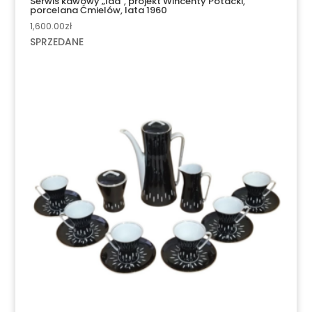
Serwis kawowy „Ida”, projekt Wincenty Potacki,
porcelana Ćmielów, lata 1960
1,600.00
zł
SPRZEDANE