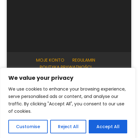
MOJE KONTO
REGULAMIN
POLITYKA PRYWATNOŚCI
INFORMACJE PRAKTYCZNE
KONTAKT
We value your privacy
We use cookies to enhance your browsing experience,
serve personalised ads or content, and analyse our
© ArtKrak Auction House 2023
traffic. By clicking "Accept All", you consent to our use
of cookies.
Polski
English
(
Angielski
)
Français
(
Francuski
)
Customise
Reject All
Accept All