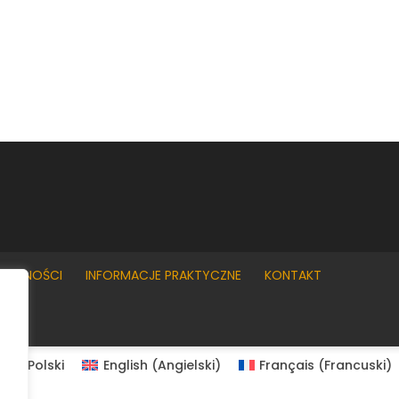
YWATNOŚCI
INFORMACJE PRAKTYCZNE
KONTAKT
Polski
English
(
Angielski
)
Français
(
Francuski
)