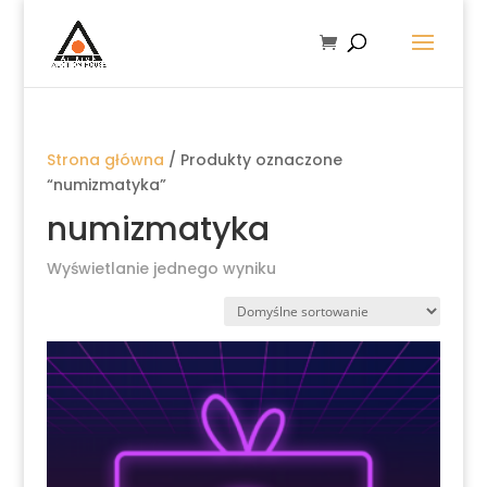
Strona główna
/ Produkty oznaczone
“numizmatyka”
numizmatyka
Wyświetlanie jednego wyniku