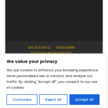
MOJE KONTO
REGULAMIN
POLITYKA PRYWATNOŚCI
INFORMACJE PRAKTYCZNE
KONTAKT
We value your privacy
We use cookies to enhance your browsing experience,
serve personalised ads or content, and analyse our
© ArtKrak Auction House 2023
traffic. By clicking "Accept All", you consent to our use
of cookies.
Polski
English
(
Angielski
)
Français
(
Francuski
)
Customise
Reject All
Accept All