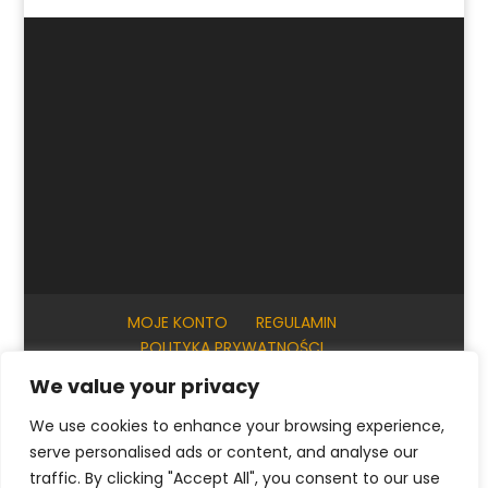
MOJE KONTO
REGULAMIN
POLITYKA PRYWATNOŚCI
INFORMACJE PRAKTYCZNE
KONTAKT
We value your privacy
We use cookies to enhance your browsing experience,
serve personalised ads or content, and analyse our
© ArtKrak Auction House 2023
traffic. By clicking "Accept All", you consent to our use