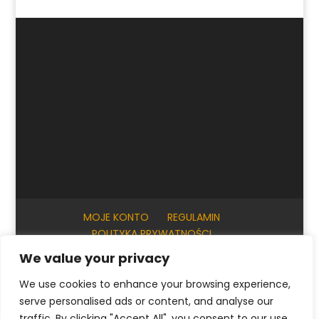
MOJE KONTO
REGULAMIN
POLITYKA PRYWATNOŚCI
INFORMACJE PRAKTYCZNE
KONTAKT
We value your privacy
We use cookies to enhance your browsing experience,
serve personalised ads or content, and analyse our
© ArtKrak Auction House 2023
traffic. By clicking "Accept All", you consent to our use