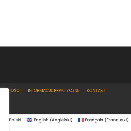
YWATNOŚCI
INFORMACJE PRAKTYCZNE
KONTAKT
Polski
English
(
Angielski
)
Français
(
Francuski
)