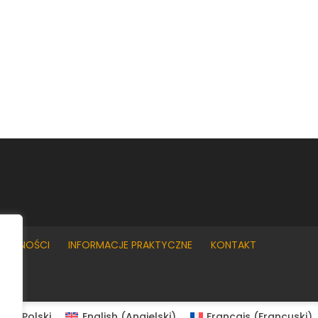
YWATNOŚCI
INFORMACJE PRAKTYCZNE
KONTAKT
Polski
English
(
Angielski
)
Français
(
Francuski
)