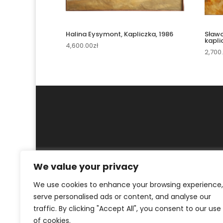
Halina Eysymont, Kapliczka, 1986
Sławo
kapli
4,600.00
zł
2,700
MOJE KONTO
REGULAMIN
POLITYKA PR
We value your privacy
We use cookies to enhance your browsing experience,
© ArtKrak Auction House 2023
serve personalised ads or content, and analyse our
traffic. By clicking "Accept All", you consent to our use
of cookies.