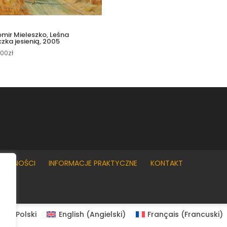
mir Mieleszko, Leśna
czka jesienią, 2005
.00
zł
YWATNOŚCI
INFORMACJE PRAKTYCZNE
KONTAKT
Polski
English
(
Angielski
)
Français
(
Francuski
)