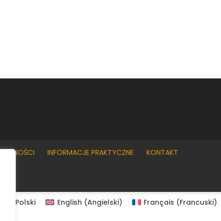
YWATNOŚCI
INFORMACJE PRAKTYCZNE
KONTAKT
Polski
English
(
Angielski
)
Français
(
Francuski
)