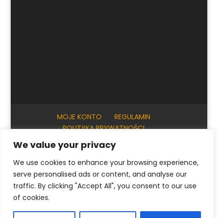
MOJE KONTO
REGULAMIN
POLITYKA PRYWATNOŚCI
INFORMACJE PRAKTYCZNE
KONTAKT
We value your privacy
We use cookies to enhance your browsing experience,
serve personalised ads or content, and analyse our
© ArtKrak Auction House 2023
traffic. By clicking "Accept All", you consent to our use
of cookies.
Polski
English
(
Angielski
)
Français
(
Francuski
)