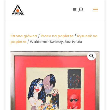
Strona główna
/
Prace na papierze
/
Rysunek na
papierze
/ Waldemar Świerzy, Bez tytułu