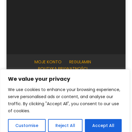
MOJE KONTO
REGULAMIN
POLITYKA PRYWATNOŚCI
INFORMACJE PRAKTYCZNE
KONTAKT
We value your privacy
We use cookies to enhance your browsing experience,
serve personalised ads or content, and analyse our
© ArtKrak Auction House 2023
traffic. By clicking "Accept All", you consent to our use
of cookies.
Polski
English
(
Angielski
)
Français
(
Francuski
)
Customise
Reject All
Accept All