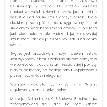
obraz”, inspirowanej obrazem Zdzisława
Beksińskiego. 21 lutego 2005, Zdzisław Beksiński
napisał w swoich dzienniku: „Może jednak mimo
wszystko uda mi się dziś skończyć obraz”. Udało
się. Kilka godzin później obraz sygnowany „Y” stał
się cichym świadkiem śmierci artysty. Ta biżuteria
jest więc hołdem dla Mistrza i jego niezwykłej
sztuki, która fascynuje miłośników sztuki na całym
świecie.
Sygnet jest prawdziwym małym dziełem sztuki.
Jest wykonany z brązu, wpisując się tym samym w
wielowiekową tradycją sztuki rzeźbiarskiej i pokryty
białym palladem, co dodaje temu wyjątkowemu
przedmiotowi klasy i elegancji.
Wymiary kwadratu: 23 x 23 mm. Sygnet
regulowany, rozmiar uniwersalny.
Kolekcja „Ostatni obraz” Zdzisława Beksińskiego,
zaprojektowana dla Galerii Roi Doré. Obraz