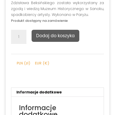
Zdzisława Beksińskiego została wykorzystany za
zgodą i wiedzą Muzeum Historycznego w Sanoku,
spadkobiercy artysty. Wykonano w Paryżu.
Produkt dostępny na zamówienie
ilość
Dodaj do koszyka
Sygnet
„Ostatni
obraz”
Zdzisława
Beksińskiego
PLN (zł)
EUR (€)
(biały
pallad)
Informacje dodatkowe
Informacje
dodatkowe