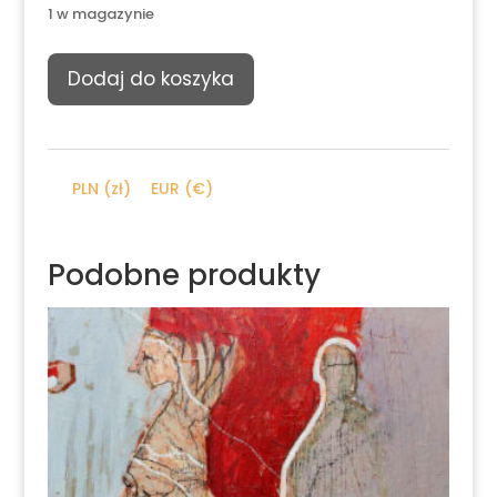
1 w magazynie
ilość
Dodaj do koszyka
Rafał
Olbiński,
Bez
tytułu
PLN (zł)
EUR (€)
(Labirynt)
Podobne produkty