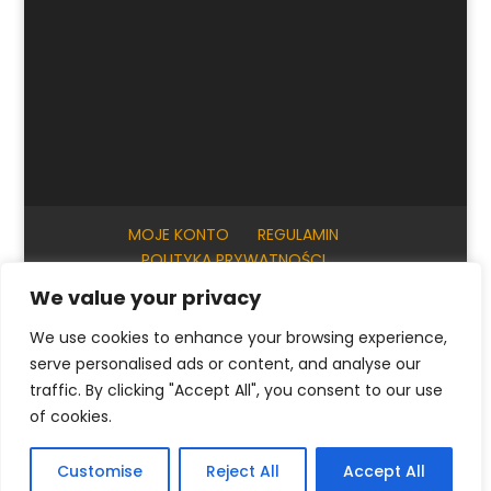
MOJE KONTO
REGULAMIN
POLITYKA PRYWATNOŚCI
INFORMACJE PRAKTYCZNE
KONTAKT
We value your privacy
We use cookies to enhance your browsing experience,
serve personalised ads or content, and analyse our
© ArtKrak Auction House 2023
traffic. By clicking "Accept All", you consent to our use
of cookies.
Polski
English
(
Angielski
)
Français
(
Francuski
)
Customise
Reject All
Accept All