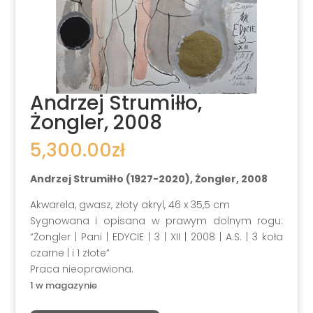
Andrzej Strumiłło,
Żongler, 2008
5,300.00
zł
Andrzej Strumiłło (1927-2020), Żongler, 2008
Akwarela, gwasz, złoty akryl, 46 x 35,5 cm
Sygnowana i opisana w prawym dolnym rogu:
“Żongler | Pani | EDYCIE | 3 | XII | 2008 | A.S. | 3 koła
czarne | i 1 złote”
Praca nieoprawiona.
1 w magazynie