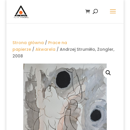
Strona główna
/
Prace na
papierze
/
Akwarela
/ Andrzej Strumiłło, Żongler,
2008