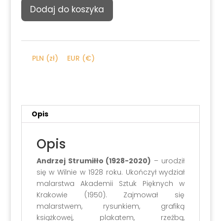
ilość
Dodaj do koszyka
Andrzej
Strumiłło,
Żongler,
2008
PLN (zł)
EUR (€)
Opis
Opis
Andrzej Strumiłło (1928-2020)
– urodził
się w Wilnie w 1928 roku. Ukończył wydział
malarstwa Akademii Sztuk Pięknych w
Krakowie (1950). Zajmował się
malarstwem, rysunkiem, grafiką
książkowej, plakatem, rzeźbą,