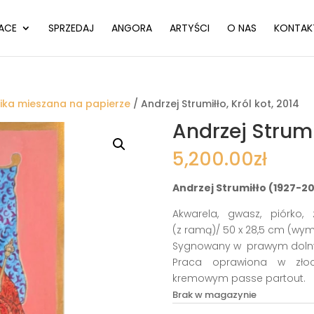
ACE
SPRZEDAJ
ANGORA
ARTYŚCI
O NAS
KONTAK
ika mieszana na papierze
/ Andrzej Strumiłło, Król kot, 2014
Andrzej Strumił
5,200.00
zł
Andrzej Strumiłło (1927-20
Akwarela, gwasz, piórko,
(z ramą)/ 50 x 28,5 cm (wym
Sygnowany w prawym dolnym 
Praca oprawiona w zło
kremowym passe partout.
Brak w magazynie