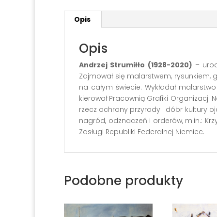
Opis
Opis
Andrzej Strumiłło (1928-2020)
– urod
Zajmował się malarstwem, rysunkiem, gr
na całym świecie. Wykładał malarstwo i
kierował Pracownią Grafiki Organizacj
rzecz ochrony przyrody i dóbr kultury 
nagród, odznaczeń i orderów, m.in.: Krzy
Zasługi Republiki Federalnej Niemiec.
Podobne produkty