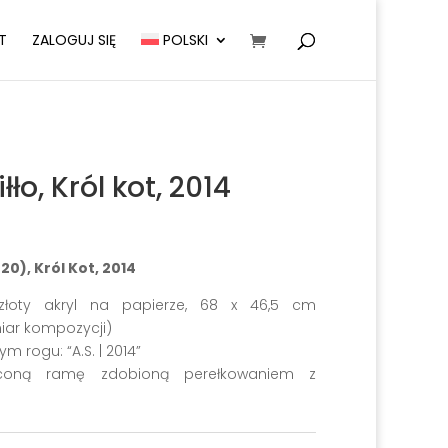
T
ZALOGUJ SIĘ
POLSKI
ło, Król kot, 2014
20), Król Kot, 2014
 złoty akryl na papierze, 68 x 46,5 cm
iar kompozycji)
rogu: “A.S. | 2014”
coną ramę zdobioną perełkowaniem z