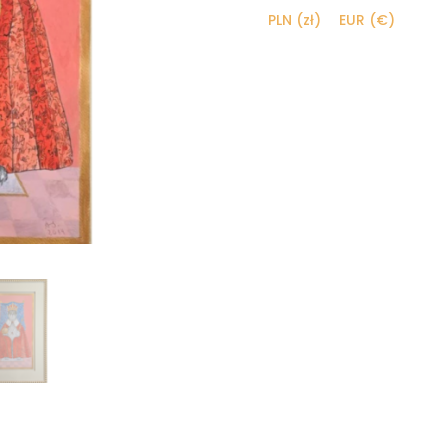
PLN (zł)
EUR (€)