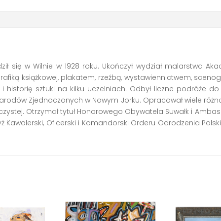
ził się w Wilnie w 1928 roku. Ukończył wydział malarstwa Aka
afiką książkowej, plakatem, rzeźbą, wystawiennictwem, scenogra
 historię sztuki na kilku uczelniach. Odbył liczne podróże do
i Narodów Zjednoczonych w Nowym Jorku. Opracował wiele różn
ojczystej. Otrzymał tytuł Honorowego Obywatela Suwałk i Ambas
ż Kawalerski, Oficerski i Komandorski Orderu Odrodzenia Polski, 