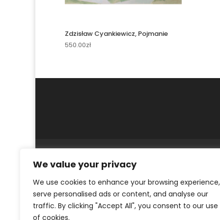
Zdzisław Cyankiewicz, Pojmanie
550.00
zł
MOJE KONTO
REGULAMIN
POLITYKA PR
We value your privacy
© ArtKrak Auction House 2023
We use cookies to enhance your browsing experience,
serve personalised ads or content, and analyse our
traffic. By clicking "Accept All", you consent to our use
of cookies.