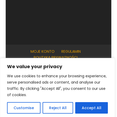
MOJE KONTO
REGULAMIN
POLITYKA PRYWATNOŚCI
INFORMACJE PRAKTYCZNE
KONTAKT
We value your privacy
We use cookies to enhance your browsing experience,
serve personalised ads or content, and analyse our
© ArtKrak Auction House 2023
traffic. By clicking "Accept All", you consent to our use
of cookies.
Polski
English
(
Angielski
)
Français
(
Francuski
)
Customise
Reject All
Accept All