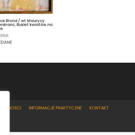
ce Blond / wł. Maurycy
nkranc, Bukiet kwiatów na
le
.00
zł
EDANE
YWATNOŚCI
INFORMACJE PRAKTYCZNE
KONTAKT