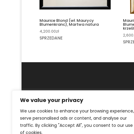
Maurice Blond (wł. Maurycy
Mauri
Blumenkranc), Martwa natura
Blume
krześ
4,200.00
zł
2,600
SPRZEDANE
SPRZ
We value your privacy
MOJE KONTO
REGULAMIN
POLITYKA PR
We use cookies to enhance your browsing experience,
serve personalised ads or content, and analyse our
© ArtKrak Auction House 2023
traffic. By clicking "Accept All", you consent to our use
of cookies.