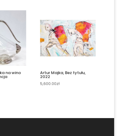
ka na wino
Artur Majka, Bez tytułu,
ncja
2022
5,600.00
zł