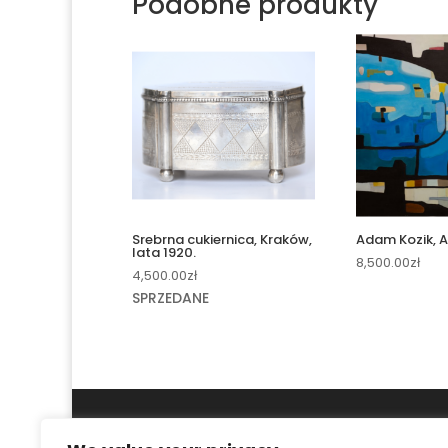
Podobne produkty
Srebrna cukiernica, Kraków,
Adam Kozik, A
lata 1920.
8,500.00
zł
4,500.00
zł
SPRZEDANE