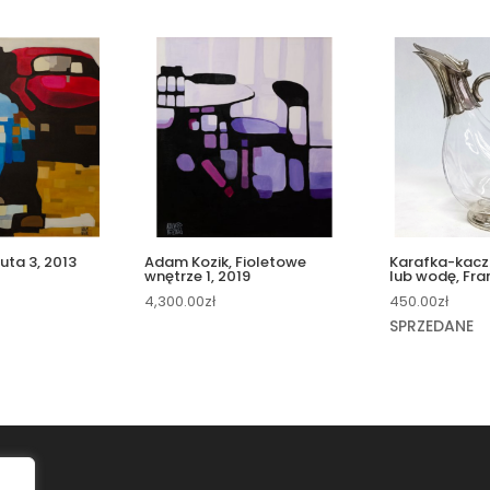
uta 3, 2013
Adam Kozik, Fioletowe
Karafka-kacz
wnętrze 1, 2019
lub wodę, Fra
4,300.00
zł
450.00
zł
SPRZEDANE