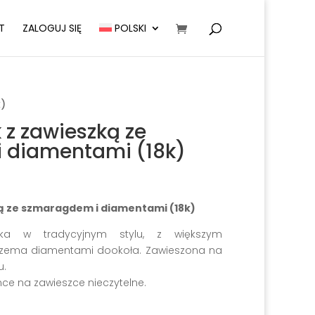
T
ZALOGUJ SIĘ
POLSKI
k)
k z zawieszką ze
 diamentami (18k)
ką ze szmaragdem i diamentami (18k)
zka w tradycyjnym stylu, z większym
rzema diamentami dookoła. Zawieszona na
u.
ce na zawieszce nieczytelne.