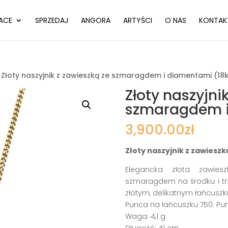
ACE
SPRZEDAJ
ANGORA
ARTYŚCI
O NAS
KONTAK
 Złoty naszyjnik z zawieszką ze szmaragdem i diamentami (18
Złoty naszyjni
szmaragdem i
3,900.00
zł
Złoty naszyjnik z zawiesz
Elegancka złota zawies
szmaragdem na środku i t
złotym, delikatnym łańcuszk
Punca na łańcuszku 750. Pun
Waga: 4,1 g