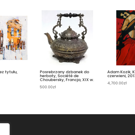
ez tytułu,
Posrebrzany dzbanek do
Adam Kozik, 
herbaty, Société de
czerwieni, 201
Choubersky, Francja, XIX w.
4,700.00
zł
500.00
zł