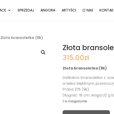
ACE
SPRZEDAJ
ANGORA
ARTYŚCI
O NAS
KONTAK
 Złota bransoletka (9k)
Złota bransole
315.00
zł
Złota bransoletka (9k)
Delikatna bransoletka z sza
w lekko błękitnym, przezroc
Próba 375 (9k).
Długość: 16 cm, waga:1,12 g b
1 w magazynie
ilość