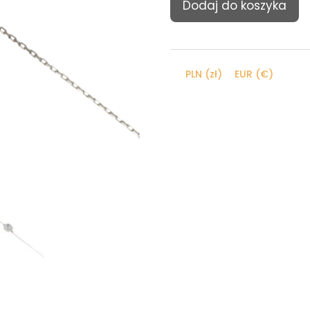
Dodaj do koszyka
Złota
bransoletka
(9k)
PLN (zł)
EUR (€)