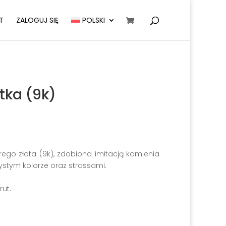
T
ZALOGUJ SIĘ
POLSKI
tka (9k)
rego złota (9k), zdobiona imitacją kamienia
zystym kolorze oraz strassami.
rut.