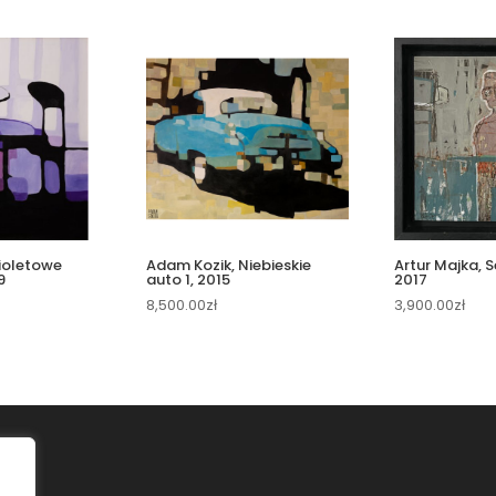
ioletowe
Adam Kozik, Niebieskie
Artur Majka, S
9
auto 1, 2015
2017
8,500.00
zł
3,900.00
zł