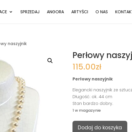
ACE
SPRZEDAJ
ANGORA
ARTYŚCI
O NAS
KONTAK
owy naszyjnik
Perłowy naszyj
115.00
zł
Perłowy naszyjnik
Elegancki naszyjnik ze sztucz
Długość: ok. 44 cm
Stan bardzo dobry.
1 w magazynie
ilość
Dodaj do koszyka
Perłowy