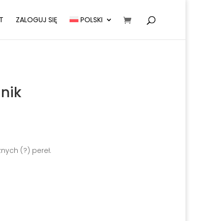
T
ZALOGUJ SIĘ
POLSKI
nik
nych (?) pereł.