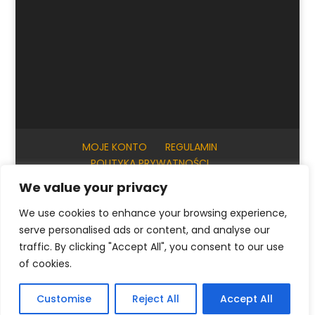
MOJE KONTO
REGULAMIN
POLITYKA PRYWATNOŚCI
INFORMACJE PRAKTYCZNE
KONTAKT
We value your privacy
We use cookies to enhance your browsing experience,
serve personalised ads or content, and analyse our
© ArtKrak Auction House 2023
traffic. By clicking "Accept All", you consent to our use
of cookies.
Polski
English
(
Angielski
)
Français
(
Francuski
)
Customise
Reject All
Accept All