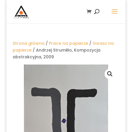
Strona główna
/
Prace na papierze
/
Gwasz na
papierze
/ Andrzej Strumiłło, Kompozycja
abstrakcyjna, 2009