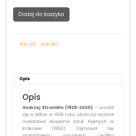
ilość
Dodaj do koszyka
Andrzej
Strumiłło,
Kompozycja
abstrakcyjna,
PLN (zł)
EUR (€)
2009
Opis
Opis
Andrzej Strumiłło (1928-2020)
– urodził
się w Wilnie w 1928 roku. Ukończył wydział
malarstwa Akademii Sztuk Pięknych w
Krakowie (1950). Zajmował się
malarstwem, rysunkiem, grafiką