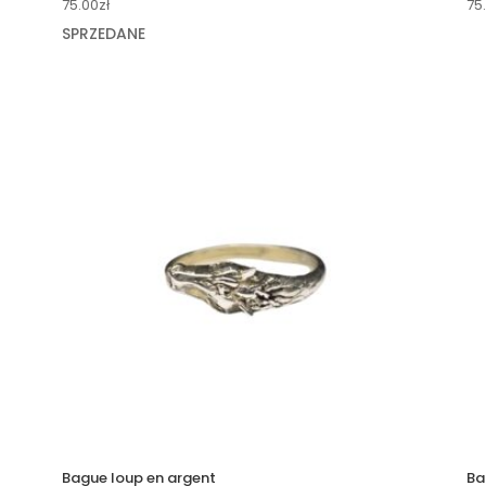
75.00
zł
75
SPRZEDANE
Bague loup en argent
Ba