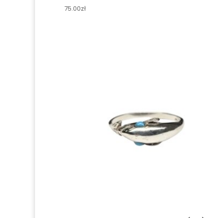
75.00
zł