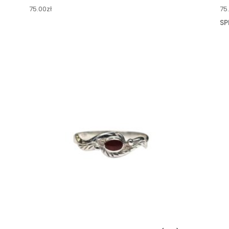
75.00
zł
75
SP