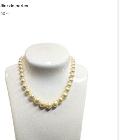
llier de perles
.00
zł