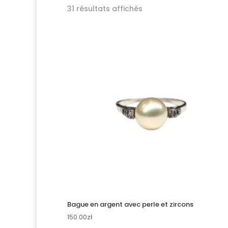
Trié
31 résultats affichés
du
plus
récent
au
plus
ancien
Bague en argent avec perle et zircons
150.00
zł