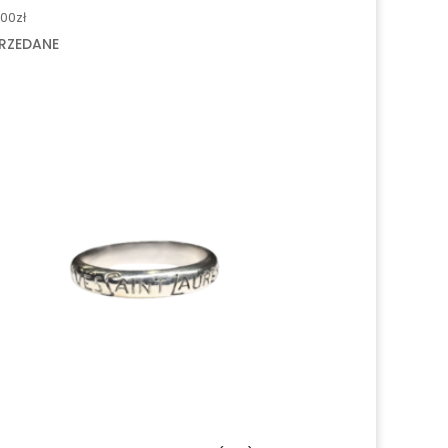
.00
zł
RZEDANE