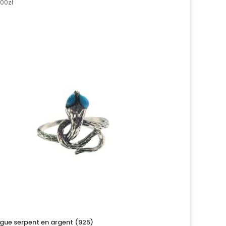
.00
zł
gue serpent en argent (925)