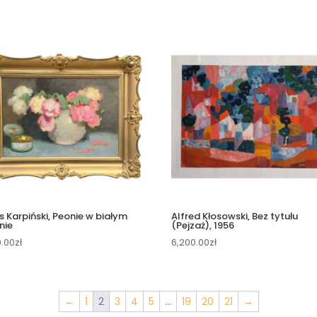
s Karpiński, Peonie w białym
Alfred Kłosowski, Bez tytułu
nie
(Pejzaż), 1956
0.00
zł
6,200.00
zł
←
1
2
3
4
5
…
19
20
21
→