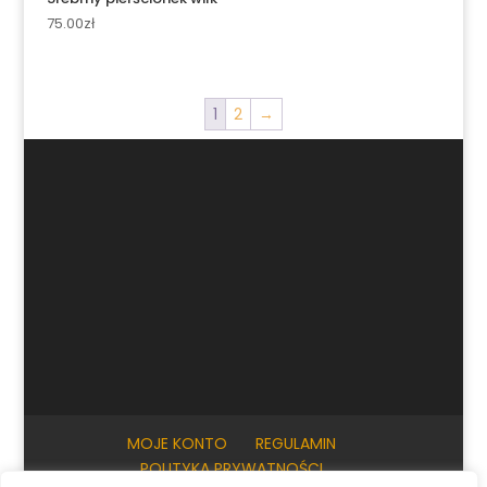
75.00
zł
1
2
→
MOJE KONTO
REGULAMIN
POLITYKA PRYWATNOŚCI