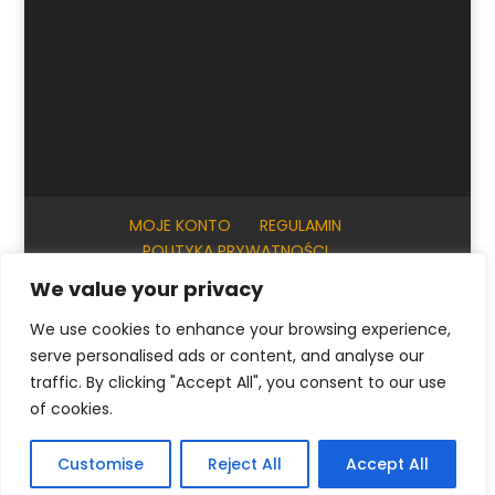
MOJE KONTO
REGULAMIN
POLITYKA PRYWATNOŚCI
INFORMACJE PRAKTYCZNE
KONTAKT
We value your privacy
We use cookies to enhance your browsing experience,
serve personalised ads or content, and analyse our
© ArtKrak Auction House 2023
traffic. By clicking "Accept All", you consent to our use
of cookies.
Polski
English
(
Angielski
)
Français
(
Francuski
)
Customise
Reject All
Accept All