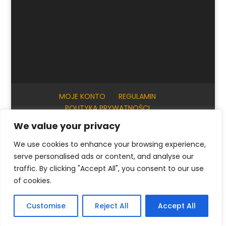
MOJE KONTO
REGULAMIN
POLITYKA PRYWATNOŚCI
INFORMACJE PRAKTYCZNE
KONTAKT
We value your privacy
We use cookies to enhance your browsing experience,
serve personalised ads or content, and analyse our
© ArtKrak Auction House 2023
traffic. By clicking "Accept All", you consent to our use
of cookies.
Polski
English
(
Angielski
)
Français
(
Francuski
)
Customise
Reject All
Accept All