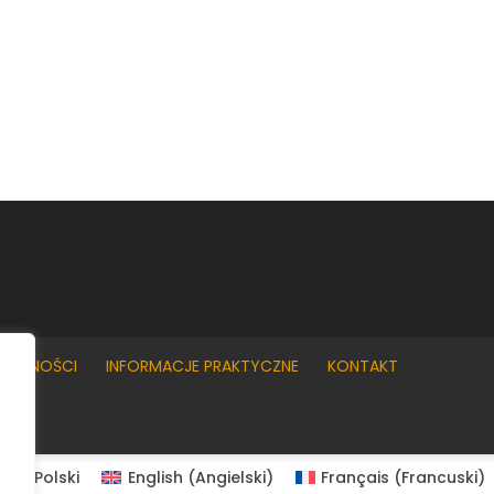
YWATNOŚCI
INFORMACJE PRAKTYCZNE
KONTAKT
Polski
English
(
Angielski
)
Français
(
Francuski
)